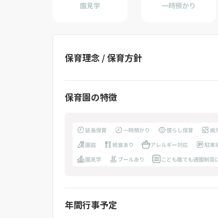
園見学
一時預かり
保育理念 / 保育方針
保育園の特徴
延長保育
一時預かり
慣らし保育
病
園庭
給食あり
アレルギー対応
駐車
園見学
プールあり
こども誰でも通園制度
年間行事予定