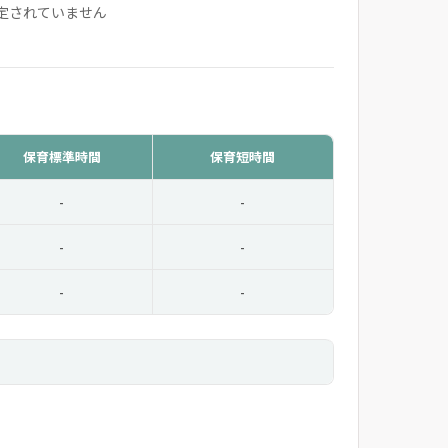
定されていません
保育標準時間
保育短時間
-
-
-
-
-
-