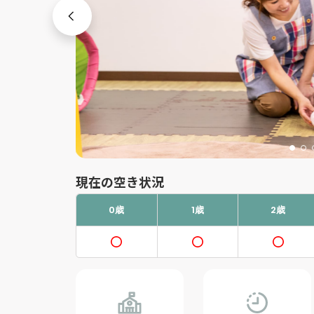
現在の空き状況
0歳
1歳
2歳