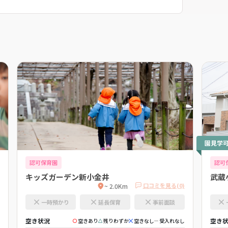
園見学
認可保育園
認可
キッズガーデン新小金井
武蔵
口コミを見る(0)
~ 2.0Km
一時預かり
延長保育
事前面談
空き状況
空き
空きあり
残りわずか
空きなし
受入れなし