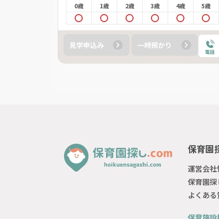
4歳
5歳
0歳
1歳
2歳
3歳
4歳
5歳
見学申込み
一時預かり
電話
電話
保育園探
運営会社
保育園探
よくある
保育施設