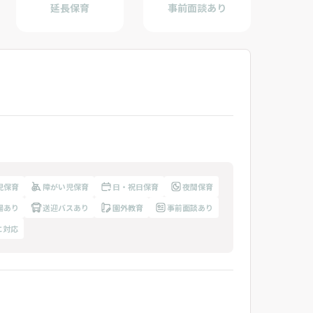
延長保育
事前面談あり
児保育
障がい児保育
日・祝日保育
夜間保育
場あり
送迎バスあり
園外教育
事前面談あり
に対応