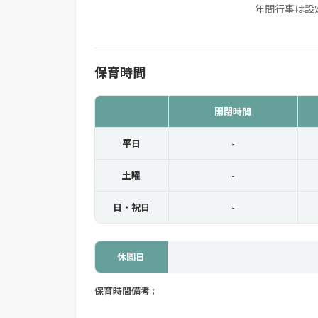
年間行事は設
保育時間
開閉時間
平日
-
土曜
-
日・祝日
-
休園日
保育時間備考 :