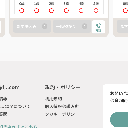
0歳
1歳
2歳
3歳
4歳
5歳
0
見学申込み
一時預かり
見学
電話
し.com
規約・ポリシー
お問い合
情報
利用規約
保育園向
し.comについて
個人情報保護方針
質問
クッキーポリシー
担当者さまはこちら