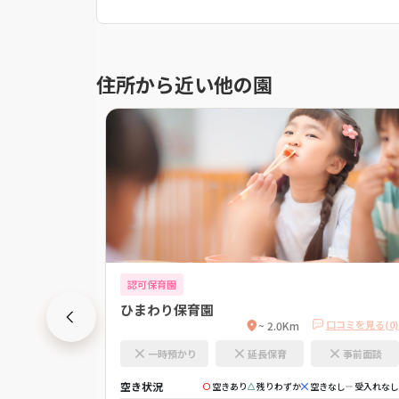
住所から近い他の園
認可保育園
ひまわり保育園
口コミを見る(0)
口コミを見る(0)
~ 2.0Km
事前面談
一時預かり
延長保育
事前面談
空き状況
きなし
受入れなし
空きあり
残りわずか
空きなし
受入れなし