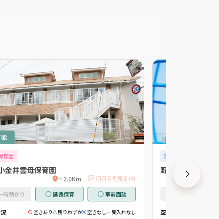
可能
保育園
認可外保育園
小金井雲母保育園
野外保育 りんご
口コミを見る(0)
~ 2.0Km
一時預かり
延長保育
事前面談
一時預かり
状況
空き状況
空きあり
残りわずか
空きなし
受入れなし
空