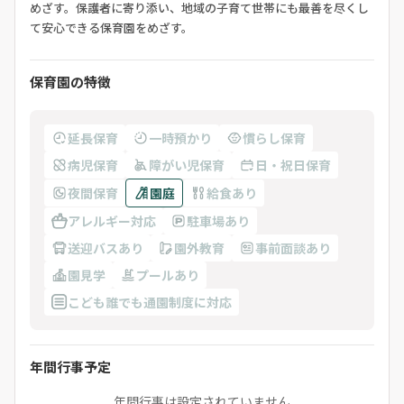
めざす。保護者に寄り添い、地域の子育て世帯にも最善を尽くし
て安心できる保育園をめざす。
保育園の特徴
延長保育
一時預かり
慣らし保育
病児保育
障がい児保育
日・祝日保育
夜間保育
園庭
給食あり
アレルギー対応
駐車場あり
送迎バスあり
園外教育
事前面談あり
園見学
プールあり
こども誰でも通園制度に対応
年間行事予定
年間行事は設定されていません