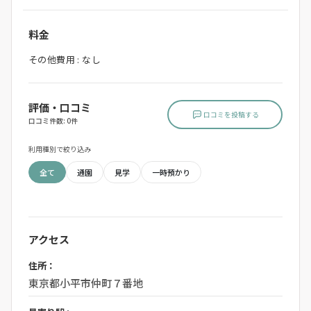
料金
その他費用 : なし
評価・口コミ
口コミを投稿する
口コミ件数: 0件
利用種別で絞り込み
全て
通園
見学
一時預かり
アクセス
住所：
東京都小平市仲町７番地