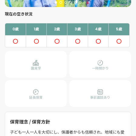
現在の空き状況
0歳
1歳
2歳
3歳
4歳
5歳
園見学
一時預かり
延長保育
事前面談あり
保育理念 / 保育方針
子ども一人一人を大切にし、保護者からも信頼され、地域にも愛