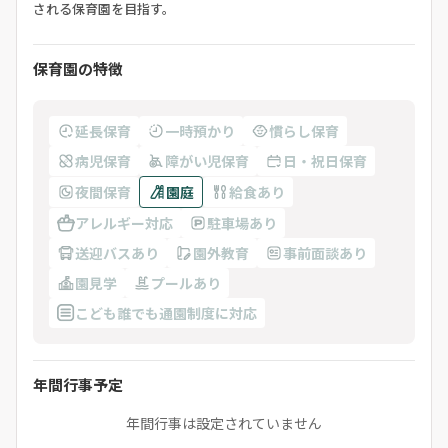
される保育園を目指す。
保育園の特徴
延長保育
一時預かり
慣らし保育
病児保育
障がい児保育
日・祝日保育
夜間保育
園庭
給食あり
アレルギー対応
駐車場あり
送迎バスあり
園外教育
事前面談あり
園見学
プールあり
こども誰でも通園制度に対応
年間行事予定
年間行事は設定されていません