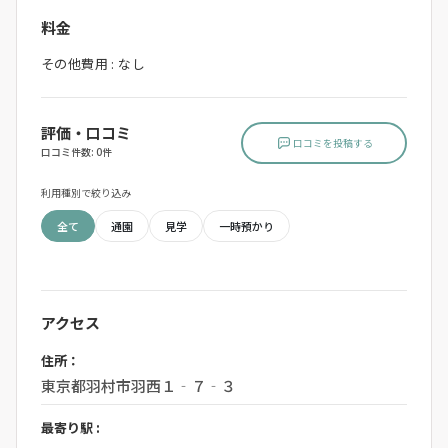
料金
その他費用 : なし
評価・口コミ
口コミを投稿する
口コミ件数: 0件
利用種別で絞り込み
全て
通園
見学
一時預かり
アクセス
住所：
東京都羽村市羽西１‐７‐３
最寄り駅 :