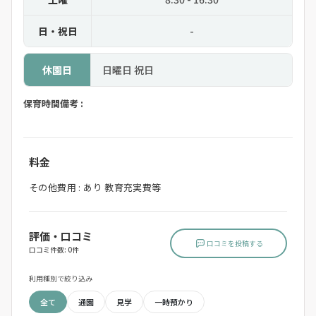
日・祝日
-
休園日
日曜日 祝日
保育時間備考 :
料金
その他費用 : あり 教育充実費等
評価・口コミ
口コミを投稿する
口コミ件数: 0件
利用種別で絞り込み
全て
通園
見学
一時預かり