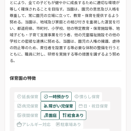
とにより、全ての子どもが健やかに成長するために適切な環境が
等しく確保されることを目指す。当園は、園児の意思及び人格を
尊重して、常に園児の立場に立って、教育・保育を提供するよう
努める。当園は、地域及び家庭との結び付きを重視した運営を行
い、都道府県、市町村、小学校、他の特定教育・保育施設等、地
域子ども・子育て支援事業を行う者、他の児童福祉施設その他の
学校との密接な連携に努める。当園は、園児の人権の擁護、虐待
の防止等のため、責任者を設置する等必要な体制の整備を行うと
ともに、職員に対し、研修を実施する等の措置を講ずるよう努め
る。
保育園の特徴
延長保育
一時預かり
慣らし保育
病児保育
障がい児保育
日・祝日保育
夜間保育
園庭
給食あり
アレルギー対応
駐車場あり