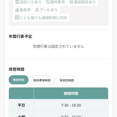
送迎バスあり
園外教育
事前面談あり
園見学
プールあり
こども誰でも通園制度に対応
年間行事予定
年間行事は設定されていません
保育時間
開閉時間
保育標準時間
保育短時間
開閉時間
平日
7:30 - 18:30
土曜
8:30 - 16:30