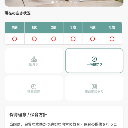
現在の空き状況
0歳
1歳
2歳
3歳
4歳
5歳
園見学
一時預かり
延長保育
事前面談あり
保育理念 / 保育方針
当園は、良質な水準かつ適切な内容の教育・保育の提供を行うこ