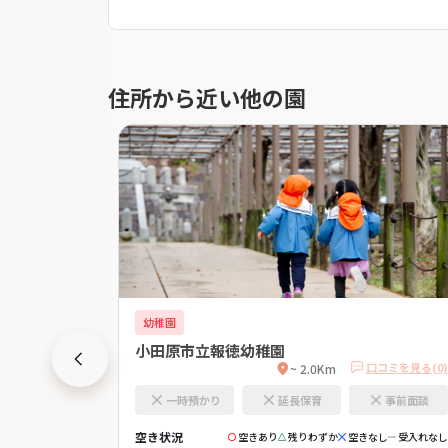
住所から近い他の園
幼稚園
小田原市立報徳幼稚園
口コミを見る(0)
口コミを見る(0)
~ 2.0Km
事前面談
一時預かり
延長保育
事前面談
空き状況
きなし
受入れなし
空きあり
残りわずか
空きなし
受入れなし