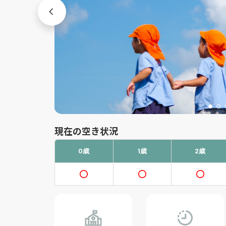
現在の空き状況
0歳
1歳
2歳