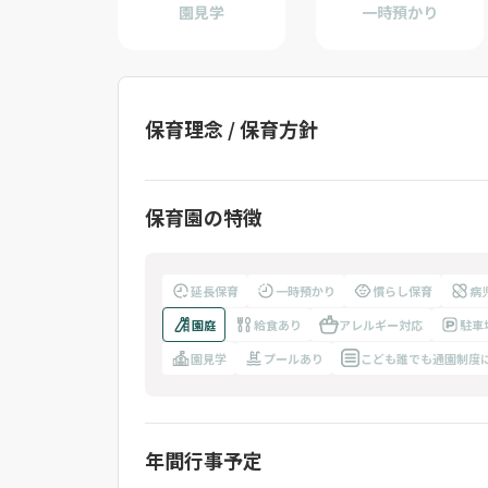
園見学
一時預かり
保育理念 / 保育方針
保育園の特徴
延長保育
一時預かり
慣らし保育
病
園庭
給食あり
アレルギー対応
駐車
園見学
プールあり
こども誰でも通園制度
年間行事予定