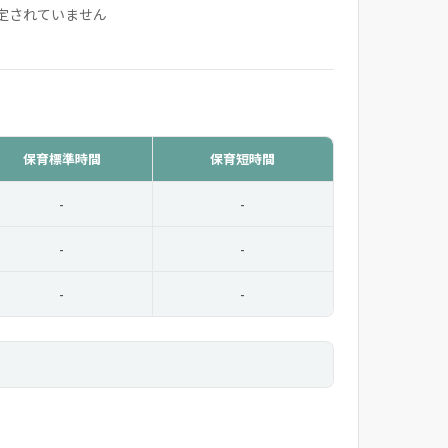
定されていません
保育標準時間
保育短時間
-
-
-
-
-
-