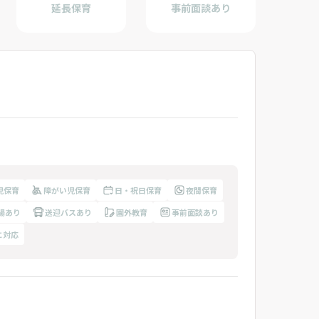
延長保育
事前面談あり
児保育
障がい児保育
日・祝日保育
夜間保育
場あり
送迎バスあり
園外教育
事前面談あり
に対応