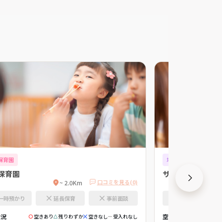
保育園
地域型保育園
保育園
サンライズキッズ
口コミを見る(0)
~ 2.0Km
一時預かり
延長保育
事前面談
一時預かり
状況
空き状況
空きあり
残りわずか
空きなし
受入れなし
空