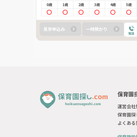
4歳
5歳
0歳
1歳
2歳
3歳
4歳
5歳
見学申込み
一時預かり
電話
電話
保育園探
運営会社
保育園探
よくある
保育施設