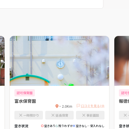
認可保育園
認可
富水保育園
報徳
口コミを見る(0)
~ 2.0Km
一時預かり
延長保育
事前面談
空き状況
空き
空きあり
残りわずか
空きなし
受入れなし