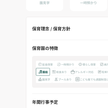
園見学
一時預かり
保育理念 / 保育方針
保育園の特徴
延長保育
一時預かり
慣らし保育
病
園庭
給食あり
アレルギー対応
駐車
園見学
プールあり
こども誰でも通園制度
年間行事予定