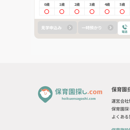
4歳
5歳
0歳
1歳
2歳
3歳
4歳
5歳
見学申込み
一時預かり
電話
電話
保育園探
運営会社
保育園探
よくある
保育施設