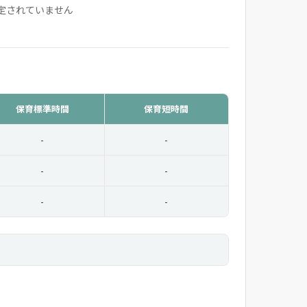
定されていません
保育標準時間
保育短時間
-
-
-
-
-
-