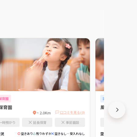
保育園
認可外保育園
保育園
風祭グリーンゲー
口コミを見る(0)
~ 2.0Km
一時預かり
延長保育
事前面談
一時預かり
状況
空き状況
空きあり
残りわずか
空きなし
受入れなし
空