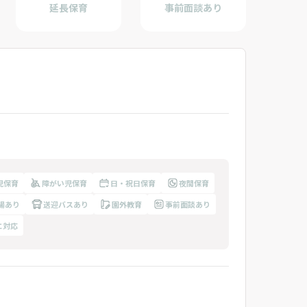
延長保育
事前面談あり
児保育
障がい児保育
日・祝日保育
夜間保育
場あり
送迎バスあり
園外教育
事前面談あり
に対応