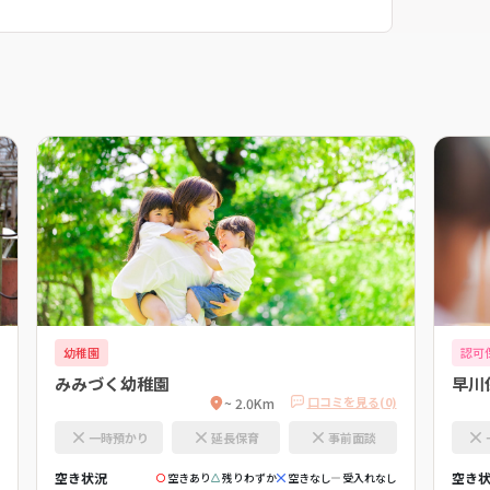
幼稚園
認可
みみづく幼稚園
早川
口コミを見る(0)
~ 2.0Km
一時預かり
延長保育
事前面談
空き状況
空き
空きあり
残りわずか
空きなし
受入れなし