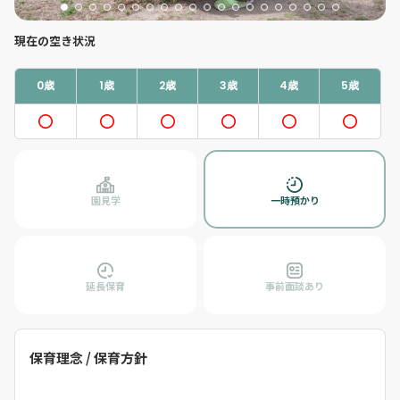
現在の空き状況
0歳
1歳
2歳
3歳
4歳
5歳
園見学
一時預かり
延長保育
事前面談あり
保育理念 / 保育方針