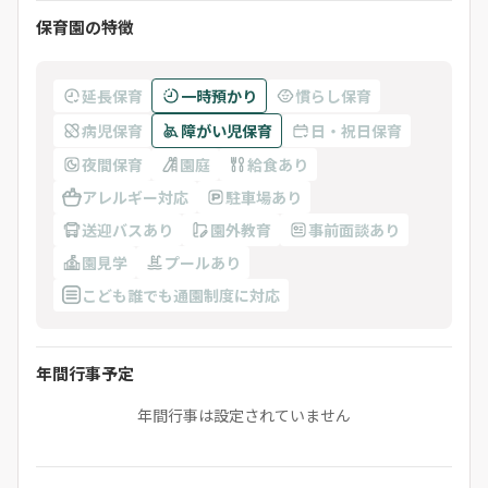
保育園の特徴
延長保育
一時預かり
慣らし保育
病児保育
障がい児保育
日・祝日保育
夜間保育
園庭
給食あり
アレルギー対応
駐車場あり
送迎バスあり
園外教育
事前面談あり
園見学
プールあり
こども誰でも通園制度に対応
年間行事予定
年間行事は設定されていません