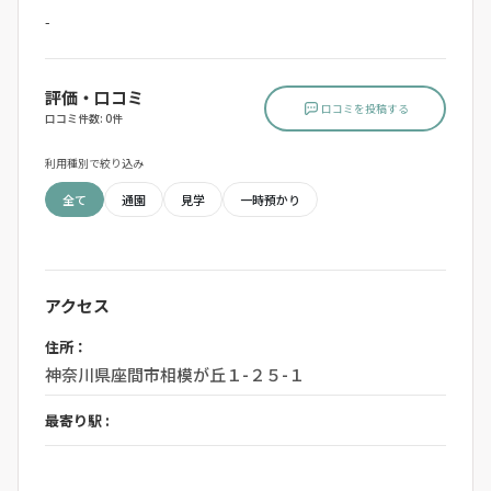
-
評価・口コミ
口コミを投稿する
口コミ件数: 0件
利用種別で絞り込み
全て
通園
見学
一時預かり
アクセス
住所：
神奈川県座間市相模が丘１-２５-１
最寄り駅 :