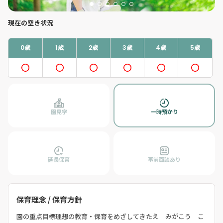
現在の空き状況
0歳
1歳
2歳
3歳
4歳
5歳
園見学
一時預かり
延長保育
事前面談あり
保育理念 / 保育方針
園の重点目標理想の教育・保育をめざしてきたえ みがこう こ