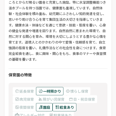
ころとからだ明るい園舎と充実した施設。特に水深調整機能つき
温水プールを持つ当園では、健康面も重視しています。自然体
験・社会体験を積み重ね、幼児期にふさわしい知的発達を促し、
思いやり助け合う心を育て集団生活の大切さを指導していきま
す。健康水泳・体操などを通じて意欲・技能・態度を養い、心身
の健全な発達や増進を図ります。自然自然に恵まれた環境で、自
然に対する関心を育み、環境を大切にしようとする豊かな心情を
育てます。道徳人とのかかわりの中で愛情・信頼感を育て、自立
強調の態度を養い、礼儀作法などの社会性を身につけます。食育
完全給食を通し、食に興味・関心をもち、食事のマナーや食習慣
の基礎を養います。
保育園の特徴
延長保育
一時預かり
慣らし保育
病児保育
障がい児保育
日・祝日保育
夜間保育
園庭
給食あり
アレルギー対応
駐車場あり