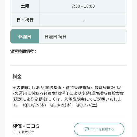
土曜
7:30 - 18:00
日・祝日
-
休園日
日曜日 祝日
保育時間備考 :
料金
その他費用 : あり 施設整備・維持管理費特別教育経費ｽｸ-ﾙﾊﾞ
ｽの運用に係わる経費本代(学年により変動)環境維持費給食費
(認定により変動)詳しくは、入園説明会にてご説明いたしま
す。（①10/15(木) ②10/21(水) ③10/24(土)
評価・口コミ
口コミを投稿する
口コミ件数: 0件