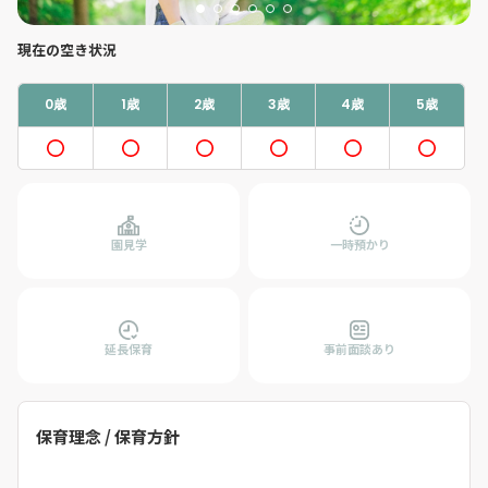
現在の空き状況
0歳
1歳
2歳
3歳
4歳
5歳
園見学
一時預かり
延長保育
事前面談あり
保育理念 / 保育方針