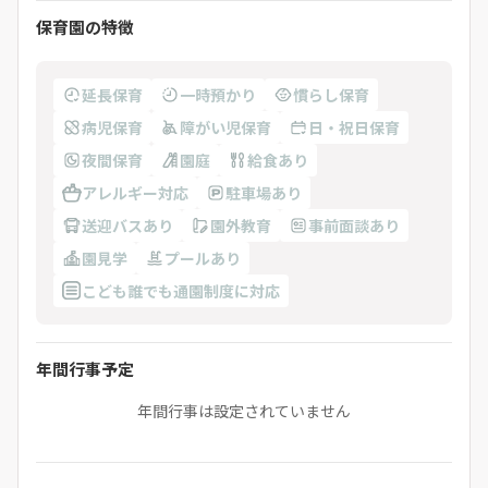
保育園の特徴
延長保育
一時預かり
慣らし保育
病児保育
障がい児保育
日・祝日保育
夜間保育
園庭
給食あり
アレルギー対応
駐車場あり
送迎バスあり
園外教育
事前面談あり
園見学
プールあり
こども誰でも通園制度に対応
年間行事予定
年間行事は設定されていません