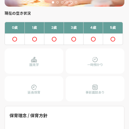
現在の空き状況
0歳
1歳
2歳
3歳
4歳
5歳
園見学
一時預かり
延長保育
事前面談あり
保育理念 / 保育方針