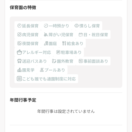
保育園の特徴
延長保育
一時預かり
慣らし保育
病児保育
障がい児保育
日・祝日保育
夜間保育
園庭
給食あり
アレルギー対応
駐車場あり
送迎バスあり
園外教育
事前面談あり
園見学
プールあり
こども誰でも通園制度に対応
年間行事予定
年間行事は設定されていません