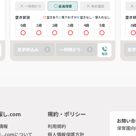
一時預かり
延長保育
事前面談
空き状況
空き
空きあり
残りわずか
空きなし
受入れなし
0歳
1歳
2歳
3歳
4歳
5歳
0
見学申込み
一時預かり
見学
電話
し.com
規約・ポリシー
お問い合
情報
利用規約
保育園向
し.comについて
個人情報保護方針