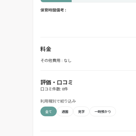
保育時間備考 :
料金
その他費用 : なし
評価・口コミ
口コミ件数: 0件
利用種別で絞り込み
全て
通園
見学
一時預かり