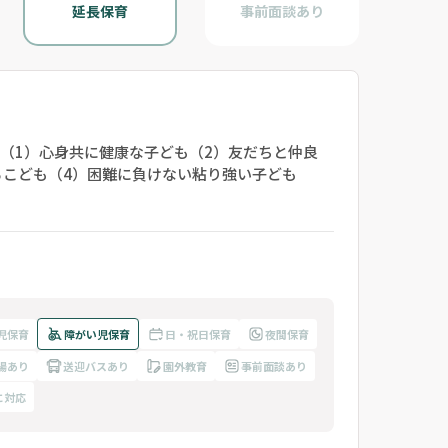
延長保育
事前面談あり
（1）心身共に健康な子ども（2）友だちと仲良
こども（4）困難に負けない粘り強い子ども
児保育
障がい児保育
日・祝日保育
夜間保育
場あり
送迎バスあり
園外教育
事前面談あり
に対応