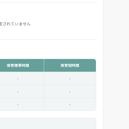
定されていません
保育標準時間
保育短時間
-
-
-
-
-
-