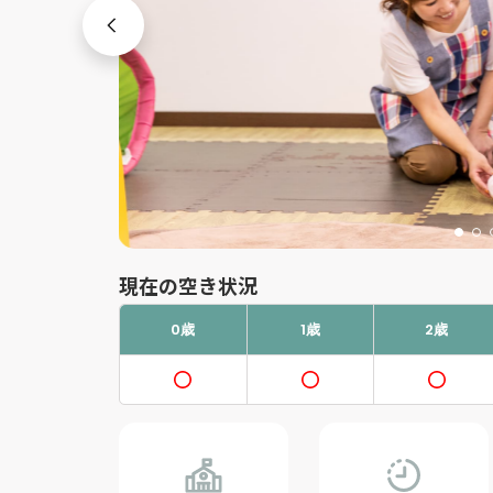
現在の空き状況
0歳
1歳
2歳