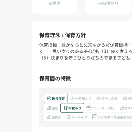
園見学
一時預かり
保育理念 / 保育方針
保育指標：豊かな心と丈夫なからだ保育目標：
く 思いやりのある子4ども（3）良く考える
（5）決まりを守りひとりだちのできる子ども
保育園の特徴
延長保育
一時預かり
慣らし保育
病
園庭
給食あり
アレルギー対応
駐車
園見学
プールあり
こども誰でも通園制度