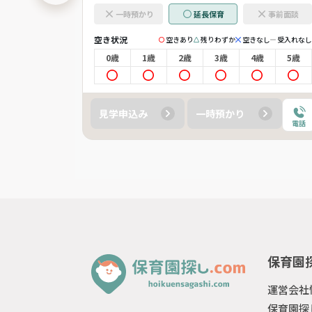
事前面談
一時預かり
延長保育
事前面談
空き状況
きなし
受入れなし
空きあり
残りわずか
空きなし
受入れなし
4歳
5歳
0歳
1歳
2歳
3歳
4歳
5歳
見学申込み
一時預かり
電話
電話
保育園探
運営会社
保育園探