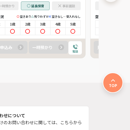
一時預かり
延長保育
事前面談
一時預かり
状況
空き状況
空きあり
残りわずか
空きなし
受入れなし
空
歳
1歳
2歳
3歳
4歳
5歳
0歳
1歳
申込み
一時預かり
見学申込み
電話
TOP
わせについて
けのお問い合わせに関しては、こちらから