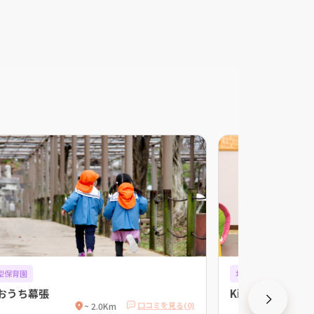
型保育園
地域型保育園
おうち幕張
Kid’s Patio ま
口コミを見る(0)
~ 2.0Km