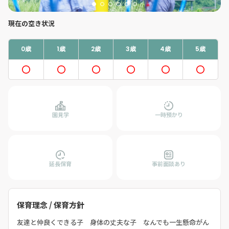
現在の空き状況
0歳
1歳
2歳
3歳
4歳
5歳
園見学
一時預かり
延長保育
事前面談あり
保育理念 / 保育方針
友達と仲良くできる子 身体の丈夫な子 なんでも一生懸命がん