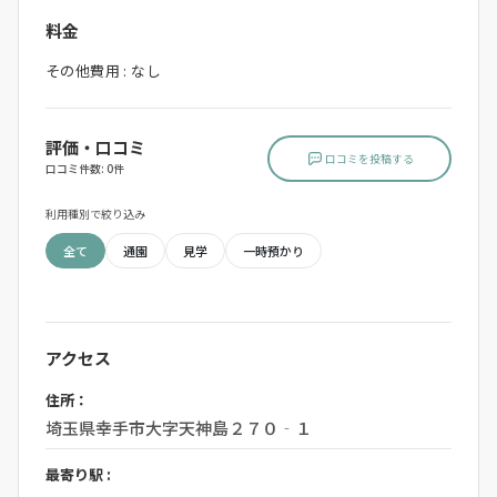
料金
その他費用 : なし
評価・口コミ
口コミを投稿する
口コミ件数: 0件
利用種別で絞り込み
全て
通園
見学
一時預かり
アクセス
住所：
埼玉県幸手市大字天神島２７０‐１
最寄り駅 :