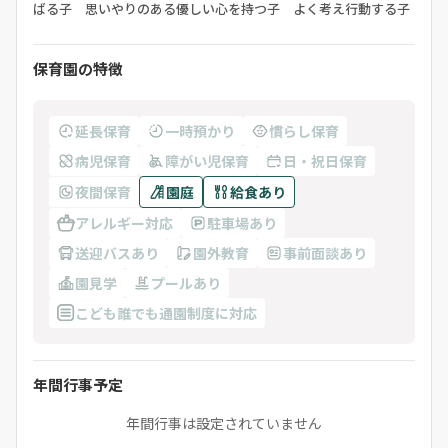
ばる子 思いやりのある優しい心を持つ子 よく考え行動する子
保育園の特徴
延長保育
一時預かり
慣らし保育
病児保育
障がい児保育
日・祝日保育
夜間保育
園庭
給食あり
アレルギー対応
駐車場あり
送迎バスあり
園外教育
事前面談あり
園見学
プールあり
こども誰でも通園制度に対応
年間行事予定
年間行事は設定されていません