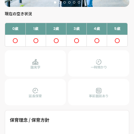
現在の空き状況
0歳
1歳
2歳
3歳
4歳
5歳
園見学
一時預かり
延長保育
事前面談あり
保育理念 / 保育方針