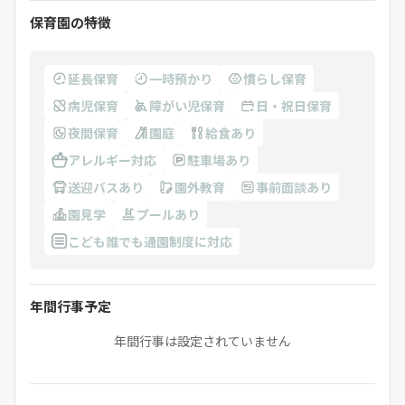
保育園の特徴
延長保育
一時預かり
慣らし保育
病児保育
障がい児保育
日・祝日保育
夜間保育
園庭
給食あり
アレルギー対応
駐車場あり
送迎バスあり
園外教育
事前面談あり
園見学
プールあり
こども誰でも通園制度に対応
年間行事予定
年間行事は設定されていません