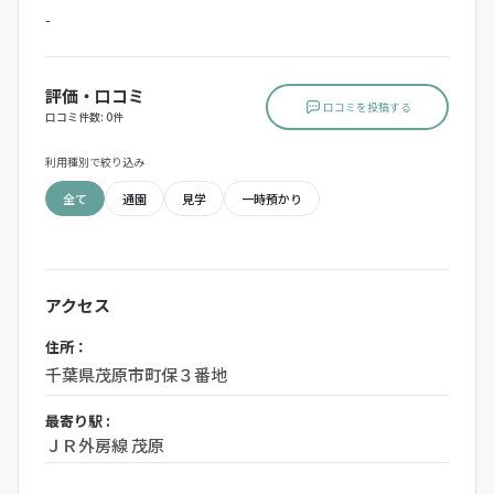
-
評価・口コミ
口コミを投稿する
口コミ件数: 0件
利用種別で絞り込み
全て
通園
見学
一時預かり
アクセス
住所：
千葉県茂原市町保３番地
最寄り駅 :
ＪＲ外房線 茂原