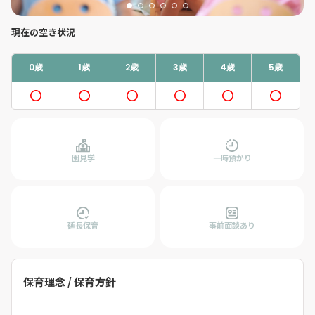
現在の空き状況
0歳
1歳
2歳
3歳
4歳
5歳
園見学
一時預かり
延長保育
事前面談あり
保育理念 / 保育方針