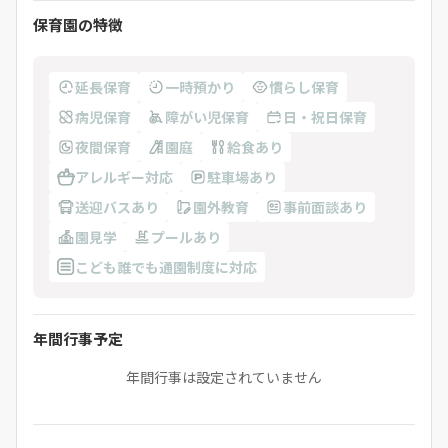
保育園の特徴
延長保育
一時預かり
慣らし保育
病児保育
障がい児保育
日・祝日保育
夜間保育
園庭
給食あり
アレルギー対応
駐車場あり
送迎バスあり
園外教育
事前面談あり
園見学
プールあり
こども誰でも通園制度に対応
年間行事予定
年間行事は設定されていません