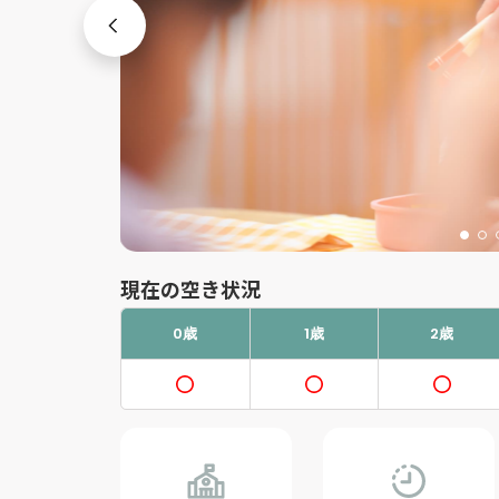
現在の空き状況
0歳
1歳
2歳