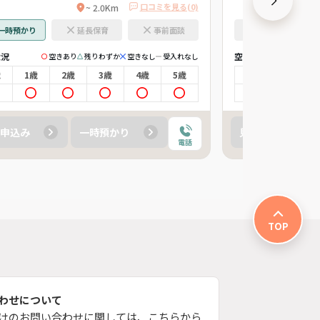
口コミを見る(0)
~ 2.0Km
一時預かり
延長保育
事前面談
一時預かり
状況
空き状況
空きあり
残りわずか
空きなし
受入れなし
空
歳
1歳
2歳
3歳
4歳
5歳
0歳
1歳
申込み
一時預かり
見学申込み
電話
TOP
わせについて
けのお問い合わせに関しては、こちらから