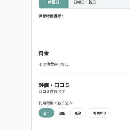
休園日
日曜日・祝日
保育時間備考 :
料金
その他費用 : なし
評価・口コミ
口コミ件数: 0件
利用種別で絞り込み
全て
通園
見学
一時預かり