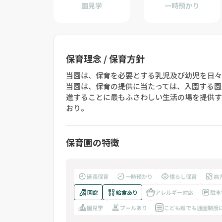
園見学
一時預かり
保育理念 / 保育方針
当園は、保育を必要とする乳児及び幼児を日々
当園は、保育の提供に当たっては、入園する園
進することに最もふさわしい生活の場を提供す
おり。
保育園の特徴
延長保育
一時預かり
慣らし保育
病
園庭
給食あり
アレルギー対応
駐車
園見学
プールあり
こども誰でも通園制度