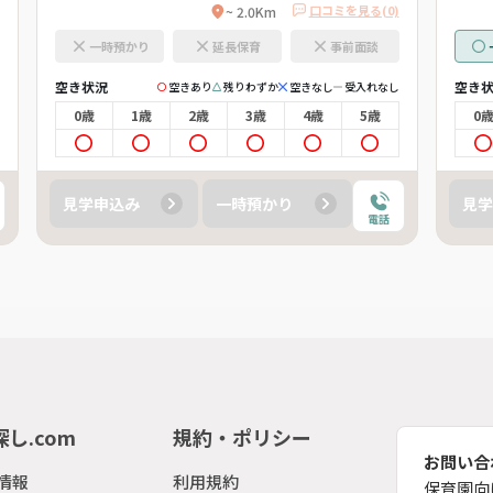
口コミを見る(0)
~ 2.0Km
一時預かり
延長保育
事前面談
空き状況
空き
空きあり
残りわずか
空きなし
受入れなし
0歳
1歳
2歳
3歳
4歳
5歳
0
見学申込み
一時預かり
見学
電話
し.com
規約・ポリシー
お問い合
情報
利用規約
保育園向