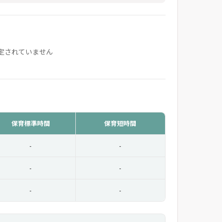
定されていません
保育標準時間
保育短時間
-
-
-
-
-
-