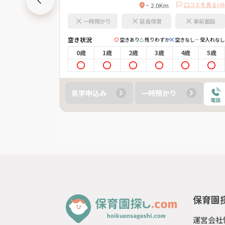
口コミを見る(0)
口コミを見る(0)
~ 2.0Km
事前面談
一時預かり
延長保育
事前面談
空き状況
きなし
受入れなし
空きあり
残りわずか
空きなし
受入れなし
4歳
5歳
0歳
1歳
2歳
3歳
4歳
5歳
見学申込み
一時預かり
電話
電話
保育園探
運営会社