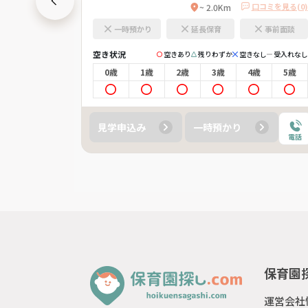
口コミを見る(0)
口コミを見る(0)
~ 2.0Km
事前面談
一時預かり
延長保育
事前面談
空き状況
きなし
受入れなし
空きあり
残りわずか
空きなし
受入れなし
4歳
5歳
0歳
1歳
2歳
3歳
4歳
5歳
見学申込み
一時預かり
電話
電話
保育園探
運営会社