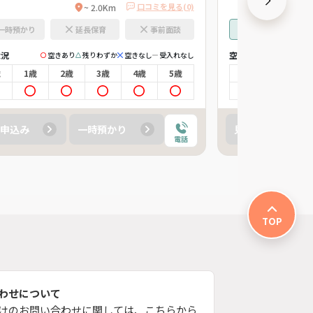
口コミを見る(0)
~ 2.0Km
一時預かり
延長保育
事前面談
一時預かり
状況
空き状況
空きあり
残りわずか
空きなし
受入れなし
空
歳
1歳
2歳
3歳
4歳
5歳
0歳
1歳
申込み
一時預かり
見学申込み
電話
TOP
わせについて
けのお問い合わせに関しては、こちらから