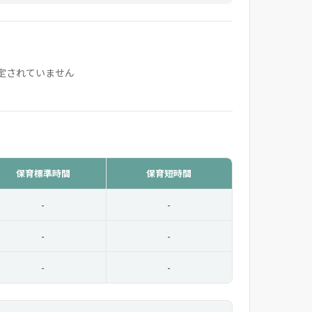
定されていません
保育標準時間
保育短時間
-
-
-
-
-
-