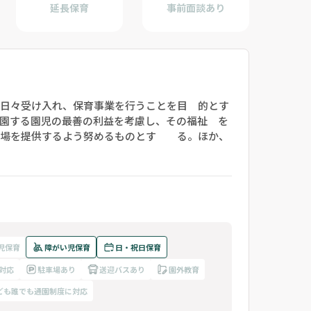
延長保育
事前面談あり
日々受け入れ、保育事業を行うことを目 的とす
園する園児の最善の利益を考慮し、その福祉 を
の場を提供するよう努めるものとす る。ほか、
児保育
障がい児保育
日・祝日保育
対応
駐車場あり
送迎バスあり
園外教育
ども誰でも通園制度に対応