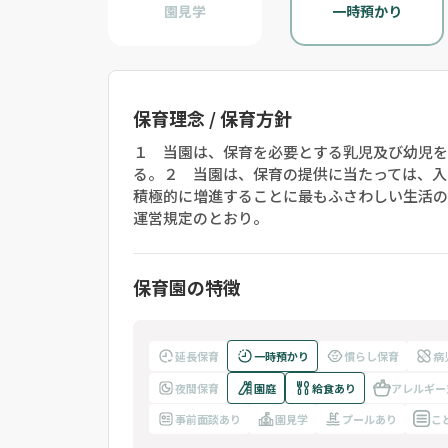
園見学
一時預かり
保育理念 / 保育方針
１ 当園は、保育を必要とする乳児及び幼児を
る。２ 当園は、保育の提供に当たっては、入
積極的に増進することに最もふさわしい生活
運営規定のとおり。
保育園の特徴
延長保育
一時預かり
慣らし保育
病
夜間保育
園庭
給食あり
アレルギー
事前面談あり
園見学
プールあり
こ