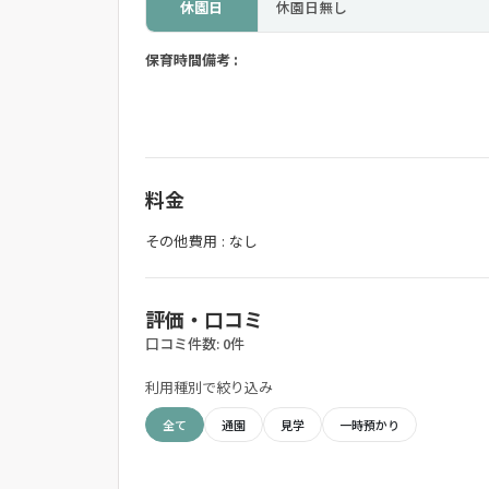
休園日
休園日無し
保育時間備考 :
料金
その他費用 : なし
評価・口コミ
口コミ件数: 0件
利用種別で絞り込み
全て
通園
見学
一時預かり