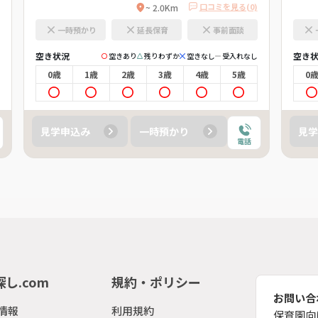
口コミを見る(0)
~ 2.0Km
一時預かり
延長保育
事前面談
空き状況
空き
空きあり
残りわずか
空きなし
受入れなし
0歳
1歳
2歳
3歳
4歳
5歳
0
見学申込み
一時預かり
見学
電話
し.com
規約・ポリシー
お問い合
情報
利用規約
保育園向