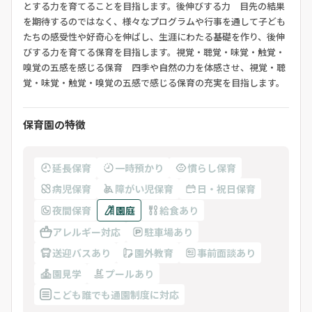
とする力を育てることを目指します。後伸びする力 目先の結果
を期待するのではなく、様々なプログラムや行事を通して子ども
たちの感受性や好奇心を伸ばし、生涯にわたる基礎を作り、後伸
びする力を育てる保育を目指します。視覚・聴覚・味覚・触覚・
嗅覚の五感を感じる保育 四季や自然の力を体感させ、視覚・聴
覚・味覚・触覚・嗅覚の五感で感じる保育の充実を目指します。
保育園の特徴
延長保育
一時預かり
慣らし保育
病児保育
障がい児保育
日・祝日保育
夜間保育
園庭
給食あり
アレルギー対応
駐車場あり
送迎バスあり
園外教育
事前面談あり
園見学
プールあり
こども誰でも通園制度に対応