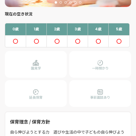
現在の空き状況
0歳
1歳
2歳
3歳
4歳
5歳
園見学
一時預かり
延長保育
事前面談あり
保育理念 / 保育方針
自ら伸びようとする力 遊びや生活の中で子どもの自ら伸びよう