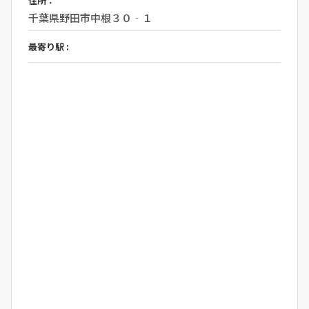
住所：
千葉県野田市中根３０‐１
最寄り駅 :