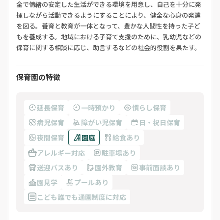
全で情緒の安定した生活ができる環境を用意し、自己を十分に発
揮しながら活動できるようにすることにより、健全な心身の発達
を図る。養育と教育が一体となって、豊かな人間性を持った子ど
もを養成する。地域における子育て支援のために、乳幼児などの
保育に関する相談に応じ、助言するなどの社会的役割を果たす。
保育園の特徴
延長保育
一時預かり
慣らし保育
病児保育
障がい児保育
日・祝日保育
夜間保育
園庭
給食あり
アレルギー対応
駐車場あり
送迎バスあり
園外教育
事前面談あり
園見学
プールあり
こども誰でも通園制度に対応