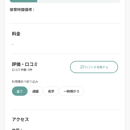
保育時間備考 :
料金
-
評価・口コミ
口コミを投稿する
口コミ件数: 0件
利用種別で絞り込み
全て
通園
見学
一時預かり
アクセス