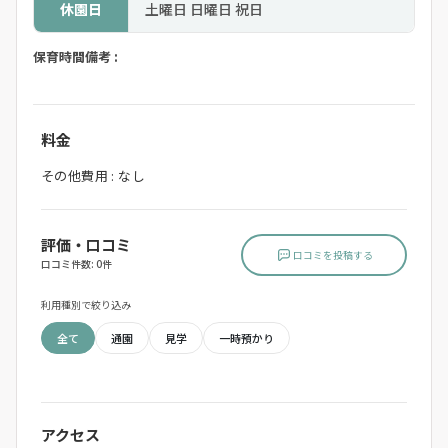
休園日
土曜日 日曜日 祝日
保育時間備考 :
料金
その他費用 : なし
評価・口コミ
口コミを投稿する
口コミ件数: 0件
利用種別で絞り込み
全て
通園
見学
一時預かり
アクセス