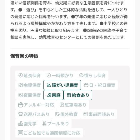
温かい信頼関係を育み、幼児期に必要な生活習慣を身につけま
す。●「遊び」を中心とした主体的な活動を通して、一人ひとり
の発達に応じた指導を行います。●学年の発達に応じた経験が得
られるよう環境構成やかかわり方を工夫します。●小学校との連
携を図り、円滑な接続に取り組みます。●園施設の開放や子育て
相談を実施し、幼児教育のセンターとしての役割を果たします。
保育園の特徴
延長保育
一時預かり
慣らし保育
病児保育
障がい児保育
日・祝日保育
夜間保育
園庭
給食あり
アレルギー対応
駐車場あり
送迎バスあり
園外教育
事前面談あり
園見学
プールあり
こども誰でも通園制度に対応