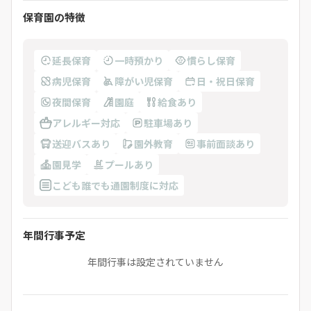
保育園の特徴
延長保育
一時預かり
慣らし保育
病児保育
障がい児保育
日・祝日保育
夜間保育
園庭
給食あり
アレルギー対応
駐車場あり
送迎バスあり
園外教育
事前面談あり
園見学
プールあり
こども誰でも通園制度に対応
年間行事予定
年間行事は設定されていません