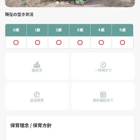
現在の空き状況
0歳
1歳
2歳
3歳
4歳
5歳
園見学
一時預かり
延長保育
事前面談あり
保育理念 / 保育方針