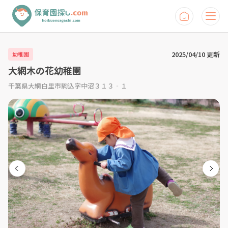
2025/04/10 更新
幼稚園
大網木の花幼稚園
千葉県大網白里市駒込字中沼３１３‐１