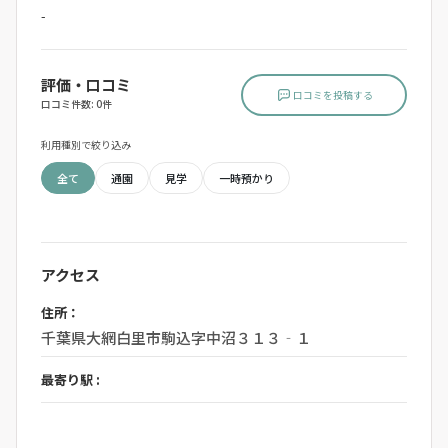
-
評価・口コミ
口コミを投稿する
口コミ件数: 0件
利用種別で絞り込み
全て
通園
見学
一時預かり
アクセス
住所：
千葉県大網白里市駒込字中沼３１３‐１
最寄り駅 :