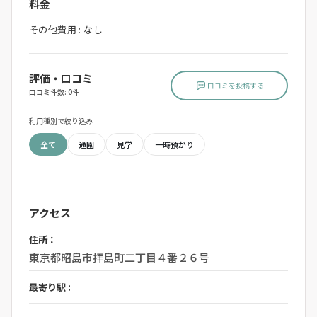
料金
その他費用 : なし
評価・口コミ
口コミを投稿する
口コミ件数: 0件
利用種別で絞り込み
全て
通園
見学
一時預かり
アクセス
住所：
東京都昭島市拝島町二丁目４番２６号
最寄り駅 :