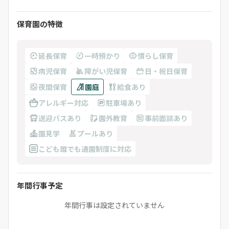
保育園の特徴
延長保育
一時預かり
慣らし保育
病児保育
障がい児保育
日・祝日保育
夜間保育
園庭
給食あり
アレルギー対応
駐車場あり
送迎バスあり
園外教育
事前面談あり
園見学
プールあり
こども誰でも通園制度に対応
年間行事予定
年間行事は設定されていません