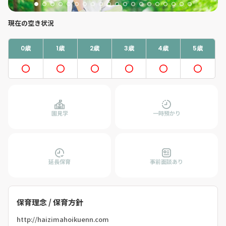
現在の空き状況
0歳
1歳
2歳
3歳
4歳
5歳
園見学
一時預かり
延長保育
事前面談あり
保育理念 / 保育方針
http://haizimahoikuenn.com