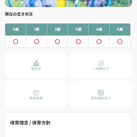
現在の空き状況
0歳
1歳
2歳
3歳
4歳
5歳
園見学
一時預かり
延長保育
事前面談あり
保育理念 / 保育方針