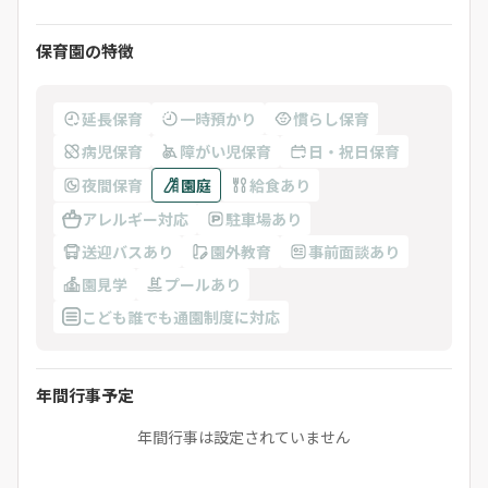
保育園の特徴
延長保育
一時預かり
慣らし保育
病児保育
障がい児保育
日・祝日保育
夜間保育
園庭
給食あり
アレルギー対応
駐車場あり
送迎バスあり
園外教育
事前面談あり
園見学
プールあり
こども誰でも通園制度に対応
年間行事予定
年間行事は設定されていません