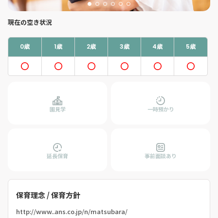
現在の空き状況
0歳
1歳
2歳
3歳
4歳
5歳
園見学
一時預かり
延長保育
事前面談あり
保育理念 / 保育方針
http://www..ans.co.jp/n/matsubara/