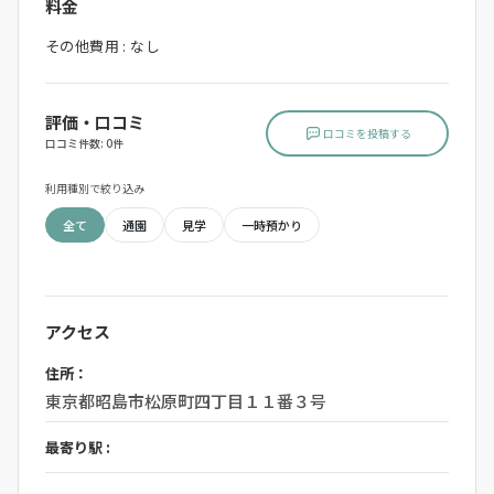
料金
その他費用 : なし
評価・口コミ
口コミを投稿する
口コミ件数: 0件
利用種別で絞り込み
全て
通園
見学
一時預かり
アクセス
住所：
東京都昭島市松原町四丁目１１番３号
最寄り駅 :